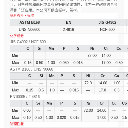
且，对各种酸和碱环境具有良好的耐腐蚀性，作为一种耐腐蚀合金
得到广泛应用。本公司可供应板材、带材。
材料牌号・标准
ASTM B168
EN
JIS G4902
UNS N06600
2.4816
NCF 600
化学成分
JIS G4902 / NCF 600
C
Si
Mn
P
S
Ni
Cr
Cu
Min
―
―
―
―
―
72.00
14.00
―
Max
0.15
0.50
1.00
0.030
0.015
―
17.00
0.50
ASTM B168 / UNS N0660
C
Si
Mn
P
S
Ni
Cr
Cu
Min
―
―
―
―
―
72.0
14.00
1.00
Max
0.15
0.5
1.0
―
0.015
―
17.0
0.5
EN10095 / 2.4816
C
Si
Mn
P
S
Ni
Cr
Cu
Co
Min
0.05
―
―
―
―
72.00
14.00
―
―
Max
0.10
0.50
1.00
0.020
0.015
―
17.00
0.50
1.5
物理性能