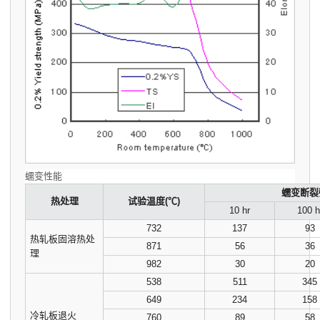
蠕变性能
蠕变断裂
热处理
试验温度(℃)
10 hr
100 h
732
137
93
热轧板固溶热处
871
56
36
理
982
30
20
538
511
345
649
234
158
冷轧板退火
760
89
58