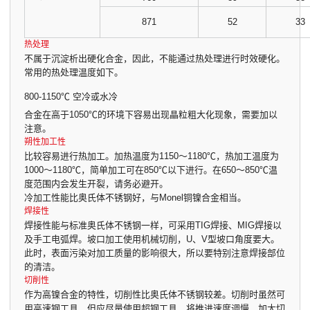
871
52
33
热处理
不属于沉淀析出硬化合金，因此，不能通过热处理进行时效硬化。
常用的热处理温度如下。
800-1150℃ 空冷或水冷
合金在高于1050℃的环境下容易出现晶粒粗大化现象，需要加以
注意。
朔性加工性
比较容易进行热加工。加热温度为1150～1180℃，热加工温度为
1000～1180℃，简单加工可在850℃以下进行。在650～850℃温
度范围内会发生开裂，请务必避开。
冷加工性能比奥氏体不锈钢好，与Monel铜镍合金相当。
焊接性
焊接性能与标准奥氏体不锈钢一样，可采用TIG焊接、MIG焊接以
及手工电弧焊。坡口加工使用机械切削，U、V型坡口角度要大。
此时，表面污染对加工质量的影响很大，所以要特别注意焊接部位
的清洁。
切削性
作为高镍合金的特性，切削性比奥氏体不锈钢较差。切削时虽然可
用高速钢工具，但应尽量使用超钢工具，将推进速度调慢，加大切