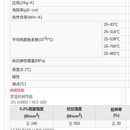
比热(J/kg･K)
电阻率(μΩ･cm)
热传导率(W/m･K)
25–93℃
25–316℃
-6
25–538℃
平均热膨胀系数(10
/℃)
25–760℃
25–982℃
纵向弹性模量(MPa)
居里点 (℃)
磁性
熔点(℃)
机械性能
室温机械性能
JIS G4902 / NCF 600
0.2%屈服强度
抗拉强度
延伸率
2
2
(%)
(N/mm
)
(N/mm
)
≧ 245
≧ 550
≧ 30