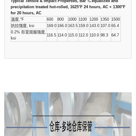
Typical Tensile & Impact Properties, Bar ¾ equalized and
precipitation treated hot-rolled, 1625°F 24 hours, AC + 1300°F
for 20 hours, AC
温度,°F
600
800
1000
1100
1200
1350
1500
抗拉强度, ksi
169.0
166.0
163.5
159.0
143.0
107.0
65.4
0.2% 形变屈服强度,
116.5
114.0
115.0
112.0
110.0
98.3
64.7
ksi