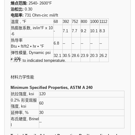
熔点范围:
2540- 2600°F
泊松比:
0.30
电阻率:
731 Ohm-circ mil/ft
温度 , °F
68
392
752
800
1000
1112
热膨胀系数, in/in°F x 10
-
7.1
7.7
9.2
10.1
8.3
-6
热导率
6.8
--
--
--
--
--
Btu • ft/ft2 • hr • °F
弹性模量, Dynamic psi
32.1
30.5
28.6
23.9
20.3
26.2
x 10
6
* 70°F to indicated temperature.
材料力学性能
Minimum Specified Properties, ASTM A 240
抗拉强度, ksi
120
0.2% 形变屈服
60
强度, ksi
延伸率, %
30
布氏硬度, Brinel
--
l