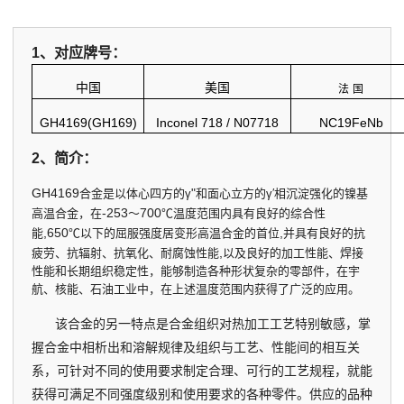
1、对应牌号：
中国
美国
法
国
GH4169(GH169)
Inconel 718 / N07718
NC19FeNb
2、简介：
GH4169
"
合金是以体心四方的γ
和面心立方的γ′相沉淀强化的镍基
-253
700
高温合金，在
～
℃温度范围内具有良好的综合性
,650
,
能
℃以下的屈服强度居变形高温合金的首位
并具有良好的抗
,
疲劳、抗辐射、抗氧化、耐腐蚀性能
以及良好的加工性能、焊接
性能和长期组织稳定性，能够制造各种形状复杂的零部件，在宇
航、核能、石油工业中，在上述温度范围内获得了广泛的应用。
该合金的另一特点是合金组织对热加工工艺特别敏感，掌
握合金中相析出和溶解规律及组织与工艺、性能间的相互关
系，可针对不同的使用要求制定合理、可行的工艺规程，就能
获得可满足不同强度级别和使用要求的各种零件。供应的品种