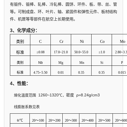
有锻件、锻棒、轧棒、冷轧棒、圆饼、环件、板、带、丝、管
等。可制成盘、环、叶片、轴、紧固件和弹性元件、板材结构
件、机匣等零部件在航空上长期使用。
3、化学成分：
类别
C
Cr
Ni
Co
Mo
标准
≤
0.08
17.0~21.0
50.0~55.0
≤
1.0
2.80~3.
类别
Nb
Mg
Mn
Si
P
标准
4.75~5.50
0.01
0.35
0.35
0.015
4、性能：
1260~1320
密度
ρ=8.24g/cm3
熔化温度范围
℃，
线膨胀系数见表
θ/
℃
20
～
100
20
～
200
20
～
300
20
～
400
20
～
500
20
～
600