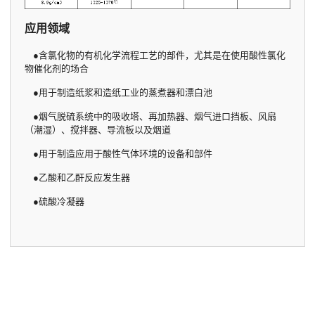
应用领域
●含氯化物的有机化学流程工艺的部件，尤其是在使用酸性氯化
物催化剂的场合
●用于制造纸浆和造纸工业的蒸煮器和漂白池
●烟气脱硫系统中的吸收塔、再加热器、烟气进口挡板、风扇
（潮湿）、搅拌器、导流板以及烟道
●用于制造应用于酸性气体环境的设备和部件
●乙酸和乙酐反应发生器
●硫酸冷凝器